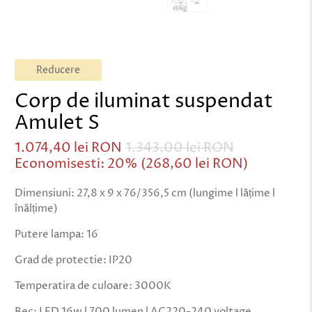
Reducere
Corp de iluminat suspendat
Amulet S
1.074,40 lei RON
1.343,00 lei RON
Economisesti: 20% (
268,60 lei RON
)
Dimensiuni: 27,8 x 9 x 76/356,5 cm (lungime l lățime l
înălțime)
Putere lampa: 16
Grad de protectie: IP20
Temperatira de culoare: 3000K
Bec: LED 16w l 700 lumen l AC220-240 voltage