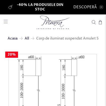
-40% LA PRODUSELE DIN
DESCOPERĂ
STOC
Corp de iluminat suspendat Amulet S
Acasa
All
20%